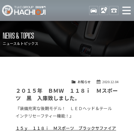
TUCグループ BMW専門 八
STOCK
ACCESS
042-689-
ニュース
在庫リスト
NEWS & TOPICS
目玉車両一覧
店舗紹介
ニュース＆トピックス
保証＆サービス
アクセスマップ
全国納車
お問い合わせ
特別作業について
オーダーサービス
お知らせ
2020.12.04
買取無料査定
自動車保険
２０１５年 ＢＭＷ １１８ｉ Ｍスポー
TUCとは？
リクルート
ツ 黒 入庫致しました。
納車blog
スタッフblog
『装備充実な後期モデル！ ＬＥＤヘッド＆テール
インテリセーフティー機能！』
会社概要
１５ｙ １１８ｉ Ｍスポーツ ブラックサファイア