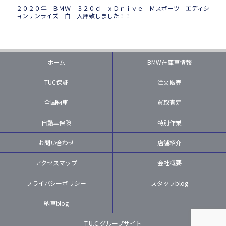
２０２０年 ＢＭＷ ３２０ｄ ｘＤｒｉｖｅ Ｍスポーツ エディシ
ョンサンライズ 白 入庫致しました！！
ホーム
BMW在庫車情報
TUC保証
注文販売
全国納車
買取査定
自動車保険
特別作業
お問い合わせ
店舗紹介
アクセスマップ
会社概要
プライバシーポリシー
スタッフblog
納車blog
T.U.C.グループサイト