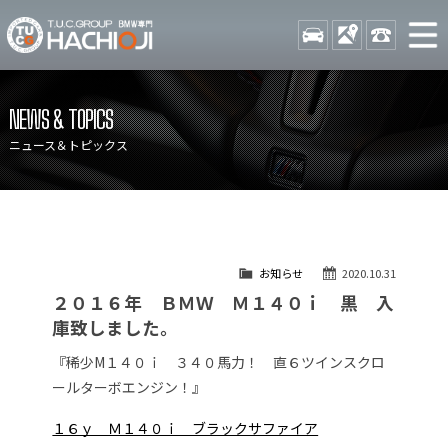
TUCグループ BMW専門 八
STOCK
ACCESS
042-689-
ニュース
在庫リスト
NEWS & TOPICS
目玉車両一覧
店舗紹介
ニュース＆トピックス
保証＆サービス
アクセスマップ
全国納車
お問い合わせ
特別作業について
オーダーサービス
お知らせ
2020.10.31
買取無料査定
自動車保険
２０１６年 ＢＭＷ Ｍ１４０ｉ 黒 入
TUCとは？
リクルート
庫致しました。
納車blog
スタッフblog
『稀少M１４０ｉ ３４０馬力！ 直６ツインスクロ
ールターボエンジン！』
会社概要
１６ｙ Ｍ１４０ｉ ブラックサファイア