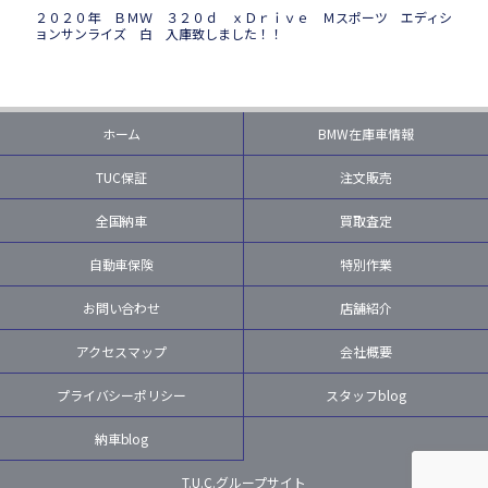
２０２０年 ＢＭＷ ３２０ｄ ｘＤｒｉｖｅ Ｍスポーツ エディシ
ョンサンライズ 白 入庫致しました！！
ホーム
BMW在庫車情報
TUC保証
注文販売
全国納車
買取査定
自動車保険
特別作業
お問い合わせ
店舗紹介
アクセスマップ
会社概要
プライバシーポリシー
スタッフblog
納車blog
T.U.C.グループサイト