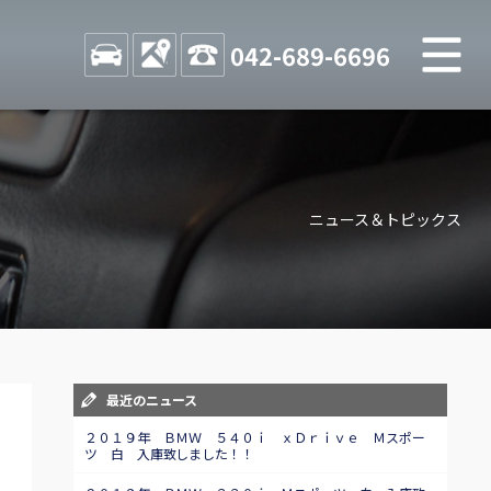
M
STOCK
ACCESS
042-689-6696
店舗紹介
Shop information
ニュース＆トピックス
お問い合わせ
Contact us
自動車保険
Car insurance
スタッフblog
最近のニュース
Staff blog
２０１９年 ＢＭＷ ５４０ｉ ｘＤｒｉｖｅ Ｍスポー
ツ 白 入庫致しました！！