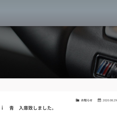
MW専門 八王子店
スト
目玉車両一覧
Features Stock list
スマップ
全国納車
Delivery service
ーサービス
買取無料査定
Trade in
ート
納車blog
User's voice
お知らせ
2020.08.29
３ｉ 青 入庫致しました。