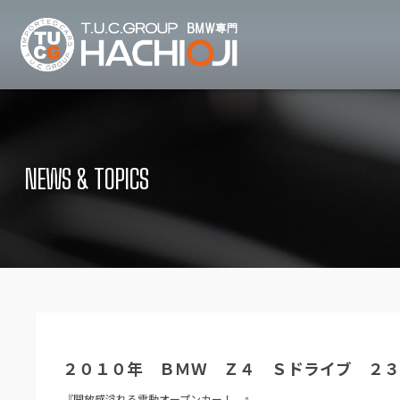
TUCグループ B
ニュース
在庫リ
News and Topics
Stock list
NEWS & TOPICS
保証＆サービス
アクセ
Warranty and Serivce
Access map
特別作業について
オーダ
Special service
Order service
TUCとは？
リクル
What's TUC
Recruit
２０１０年 ＢＭＷ Ｚ４ Ｓドライブ ２
会社概要
Company
『開放感溢れる電動オープンカー！ 』