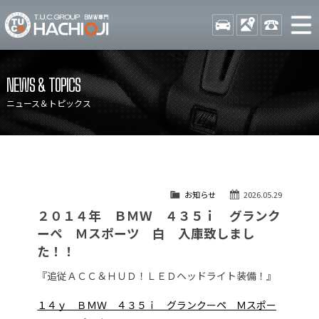
TUCグループ BMW専門 八
STOCK
ACCESS
042-689-
ニュース
在庫リスト
NEWS & TOPICS
目玉車両一覧
店舗紹介
ニュース＆トピックス
保証＆サービス
アクセスマップ
全国納車
お問い合わせ
特別作業について
オーダーサービス
お知らせ
2026.05.29
買取無料査定
自動車保険
２０１４年 ＢＭＷ ４３５ｉ グランク
TUCとは？
リクルート
ーペ Ｍスポーツ 白 入庫致しまし
た！！
納車blog
スタッフblog
『追従ＡＣＣ＆ＨＵＤ！ＬＥＤヘッドライト装備！』
会社概要
１４ｙ ＢＭＷ ４３５ｉ グランクーペ Ｍスポー