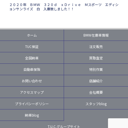
２０２０年 ＢＭＷ ３２０ｄ ｘＤｒｉｖｅ Ｍスポーツ エディシ
ョンサンライズ 白 入庫致しました！！
ホーム
BMW在庫車情報
TUC保証
注文販売
全国納車
買取査定
自動車保険
特別作業
お問い合わせ
店舗紹介
アクセスマップ
会社概要
プライバシーポリシー
スタッフblog
納車blog
T.U.C.グループサイト