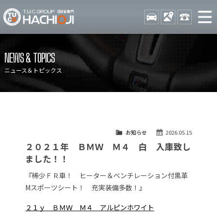
TUCグループ BMW専門 八
STOCK
ACCESS
042-689-
ニュース
在庫リスト
NEWS & TOPICS
目玉車両一覧
店舗紹介
ニュース＆トピックス
保証＆サービス
アクセスマップ
全国納車
お問い合わせ
特別作業について
オーダーサービス
お知らせ
2026.05.15
買取無料査定
自動車保険
２０２１年 ＢＭＷ Ｍ４ 白 入庫致し
TUCとは？
リクルート
ました！！
納車blog
スタッフblog
『稀少ＦＲ車！ ヒーター＆ベンチレーション付黒革
Mスポーツシート！ 充実装備多数！』
会社概要
２１ｙ ＢＭＷ Ｍ４ アルピンホワイト