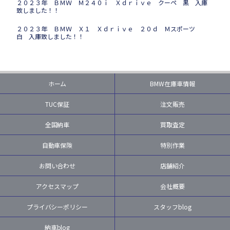
２０２３年 ＢＭＷ Ｍ２４０ｉ Ｘｄｒｉｖｅ クーペ 黒 入庫
致しました！！
２０２３年 ＢＭＷ Ｘ１ Ｘｄｒｉｖｅ ２０ｄ Ｍスポーツ
白 入庫致しました！！
ホーム
BMW在庫車情報
TUC保証
注文販売
全国納車
買取査定
自動車保険
特別作業
お問い合わせ
店舗紹介
アクセスマップ
会社概要
プライバシーポリシー
スタッフblog
納車blog