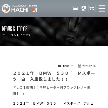
TUCグループ BMW専門 八
STOCK
ACCESS
042-689-
ニュース
在庫リスト
NEWS & TOPICS
目玉車両一覧
店舗紹介
ニュース＆トピックス
保証＆サービス
アクセスマップ
全国納車
お問い合わせ
特別作業について
オーダーサービス
お知らせ
2026.02.06
買取無料査定
自動車保険
２０２１年 ＢＭＷ ５３０ｉ Ｍスポー
TUCとは？
リクルート
ツ 白 入庫致しました！！
納車blog
スタッフblog
『ＬＣＩ後期！！全席ヒーター付ブラックレザー装
備！！』
会社概要
２０２１年 ＢＭＷ ５３０ｉ Ｍスポーツ アルピ